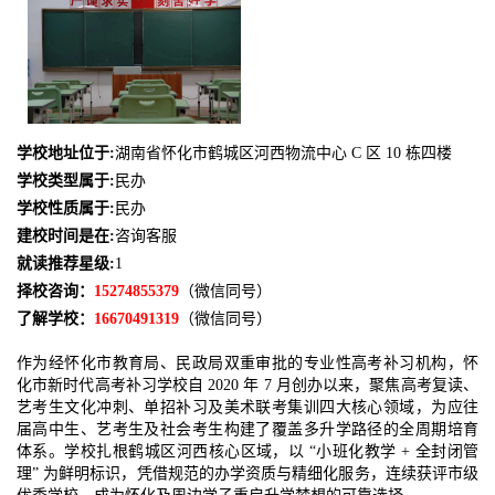
学校地址位于:
湖南省怀化市鹤城区河西物流中心 C 区 10 栋四楼
学校类型属于:
民办
学校性质属于:
民办
建校时间是在:
咨询客服
就读推荐星级:
1
择校咨询：
15274855379
（微信同号）
了解学校：
16670491319
（微信同号）
作为经怀化市教育局、民政局双重审批的专业性高考补习机构，怀
化市新时代高考补习学校自 2020 年 7 月创办以来，聚焦高考复读、
艺考生文化冲刺、单招补习及美术联考集训四大核心领域，为应往
届高中生、艺考生及社会考生构建了覆盖多升学路径的全周期培育
体系。学校扎根鹤城区河西核心区域，以 “小班化教学 + 全封闭管
理” 为鲜明标识，凭借规范的办学资质与精细化服务，连续获评市级