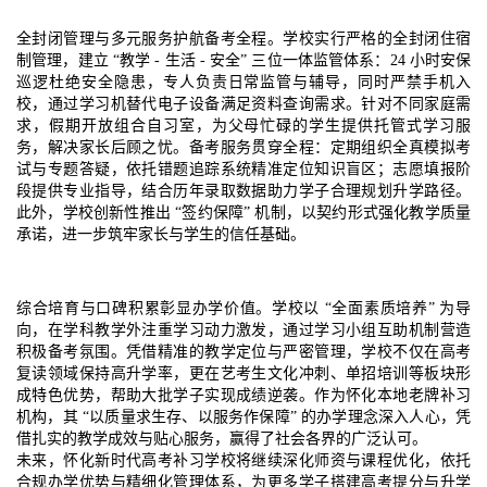
全封闭管理与多元服务护航备考全程。学校实行严格的全封闭住宿
制管理，建立 “教学 - 生活 - 安全” 三位一体监管体系：24 小时安保
巡逻杜绝安全隐患，专人负责日常监管与辅导，同时严禁手机入
校，通过学习机替代电子设备满足资料查询需求。针对不同家庭需
求，假期开放组合自习室，为父母忙碌的学生提供托管式学习服
务，解决家长后顾之忧。备考服务贯穿全程：定期组织全真模拟考
试与专题答疑，依托错题追踪系统精准定位知识盲区；志愿填报阶
段提供专业指导，结合历年录取数据助力学子合理规划升学路径。
此外，学校创新性推出 “签约保障” 机制，以契约形式强化教学质量
承诺，进一步筑牢家长与学生的信任基础。​
综合培育与口碑积累彰显办学价值。学校以 “全面素质培养” 为导
向，在学科教学外注重学习动力激发，通过学习小组互助机制营造
积极备考氛围。凭借精准的教学定位与严密管理，学校不仅在高考
复读领域保持高升学率，更在艺考生文化冲刺、单招培训等板块形
成特色优势，帮助大批学子实现成绩逆袭。作为怀化本地老牌补习
机构，其 “以质量求生存、以服务作保障” 的办学理念深入人心，凭
借扎实的教学成效与贴心服务，赢得了社会各界的广泛认可。​
未来，怀化新时代高考补习学校将继续深化师资与课程优化，依托
合规办学优势与精细化管理体系，为更多学子搭建高考提分与升学