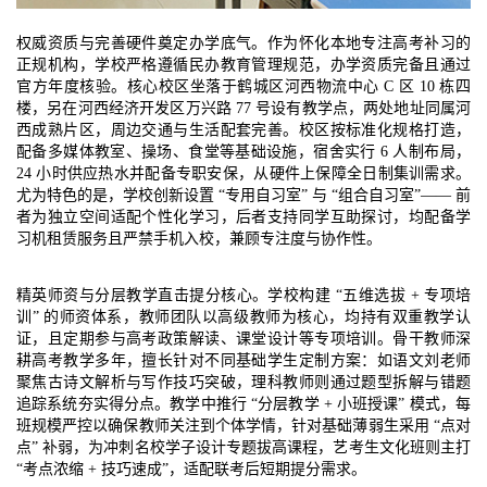
权威资质与完善硬件奠定办学底气。作为怀化本地专注高考补习的
正规机构，学校严格遵循民办教育管理规范，办学资质完备且通过
官方年度核验。核心校区坐落于鹤城区河西物流中心 C 区 10 栋四
楼，另在河西经济开发区万兴路 77 号设有教学点，两处地址同属河
西成熟片区，周边交通与生活配套完善。校区按标准化规格打造，
配备多媒体教室、操场、食堂等基础设施，宿舍实行 6 人制布局，
24 小时供应热水并配备专职安保，从硬件上保障全日制集训需求。
尤为特色的是，学校创新设置 “专用自习室” 与 “组合自习室”—— 前
者为独立空间适配个性化学习，后者支持同学互助探讨，均配备学
习机租赁服务且严禁手机入校，兼顾专注度与协作性。​
精英师资与分层教学直击提分核心。学校构建 “五维选拔 + 专项培
训” 的师资体系，教师团队以高级教师为核心，均持有双重教学认
证，且定期参与高考政策解读、课堂设计等专项培训。骨干教师深
耕高考教学多年，擅长针对不同基础学生定制方案：如语文刘老师
聚焦古诗文解析与写作技巧突破，理科教师则通过题型拆解与错题
追踪系统夯实得分点。教学中推行 “分层教学 + 小班授课” 模式，每
班规模严控以确保教师关注到个体学情，针对基础薄弱生采用 “点对
点” 补弱，为冲刺名校学子设计专题拔高课程，艺考生文化班则主打
“考点浓缩 + 技巧速成”，适配联考后短期提分需求。​