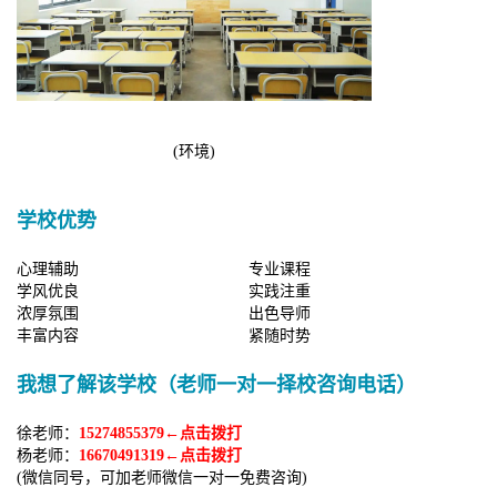
(环境)
学校优势
心理辅助
专业课程
学风优良
实践注重
浓厚氛围
出色导师
丰富内容
紧随时势
我想了解该学校（老师一对一择校咨询电话）
徐老师：
15274855379←点击拨打
杨老师：
16670491319←点击拨打
(微信同号，可加老师微信一对一免费咨询)