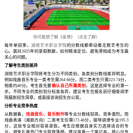
你可能想了解《金律》（点击了解）
每年单招季，
湖南艺术职业学院
的分数线都牵动着无数艺考生的
心。面对2025年的录取数据，如何精准定位、避免滑档成为考生最
关心的问题。
了解考生类别差异
湖南艺术职业学院
将考生分为不同类别，各类别分数线差异明显。
例如戏曲音乐专业一类考生需264.66分，而二类考生只需223.74分，
相差约40分。考生首先要
确认自己所属类别
，这是选择专业的第一
步。不同专业的类别划分标准各异，建议考生在报名前仔细查阅学
院最新招生简章，或直接咨询招生办公室。
分析专业竞争热度
从数据看，
戏曲音乐、音乐制作
等专业分数线较高，竞争激烈。而
戏曲表演（湘剧方向）二类考生仅需173.46分，钢琴调律专业195.3
分，这些专业相对容易录取。考生应根据自身实力选择适合的专
业，避免扎堆热门专业导致落榜。建议准备一个笔记本，将心仪专