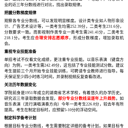
业的近三年分数线进行对比，找出录取规律。
把握分数梯度规律
观察各专业分数线，可以发现明显梯度。设计类专业如
人物形象设
计
、广告艺术设计等，一类考生均需252.39分，二类考生231.6分，
分数要求一致。而影视制作类专业一类考生需241.41分，二类考生
218.1分。考生应
合理安排志愿顺序
，形成分数梯度，增加录取机
会。
重视专业技能准备
单招考试不仅看文化成绩，更注重专业技能。以音乐表演（键盘方
向）为例，一类考生需242.49分，这包括了专业技能测试分数。建议
考生提前三个月开始专业技能训练，可聘请专业教师进行指导。每
天保证至少四小时练习时间，并录制视频反复查看改进。
关注历年数据变化
学院前身是1951年成立的湖南省艺术学校，有着悠久的办学历史。
研究近三年录取数据会发现，
部分专业分数线呈逐年上升趋势
。如
音乐表演（流行演唱演奏方向）今年一类考生226.8分，较去年有所
提高。考生在制定目标时，应预留5-10分的浮动空间。
制定科学备考计划
根据目标专业分数线，考生需要制定详细的备考计划。如果目标专