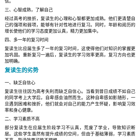
信。
三、心智成熟，了解自己
经过高考的挫折，复读生的心理和心智都更加成熟。他们更清楚自
己的强项和弱项，能够有针对性地进行复习。同时，年龄和阅历的
增长使他们的学习态度更加认真，精力更加集中。
四、多一年的复习时间
复读生比应届生多了一年的复习时间，这使得他们对知识的掌握更
加巩固。重新复习一遍后，复读生的学习效率更高，复习方向也更
加明确。
复读生的劣势
一、缺乏自信心
复读生往往因为高考失利而缺乏自信心。当看到昔日成绩不如自己
的同学考上大学后，自卑感会油然而生。这种自卑感如影随形，一
旦遇到困难和挫折，他们就会对自己的能力产生怀疑，影响复习效
率和身心健康。
二、学习素质不高
部分复读生在应届生阶段学习不认真，荒废了学业，导致知识断
层。这些学生虽然有提升成绩的空间，但由于基础薄弱，学习素质