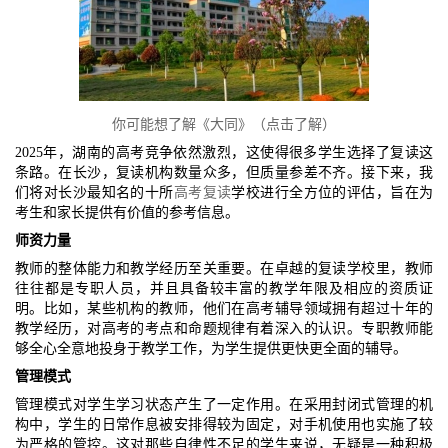
你可能想了解《大同》（点击了解）
2025年，湖南的高考竞争依然激烈，这使得很多学生选择了复读这
条路。在长沙，复读机构数量众多，但质量参差不齐。接下来，我
们将对长沙最知名的十所
高考复读
学校进行全方位的评估，旨在为
考生和家长提供有价值的参考信息。
师资力量
教师的整体能力和教学经历至关重要。在卓越的复读学校里，教师
往往都是专职人员，并且具备较丰富的教学年限及相应的资质证
明。比如，某些机构的教师，他们在高考辅导领域拥有超过十年的
教学经历，对高考的考点和命题规律有着深入的认识。专职教师能
够全心全意地投身于教学工作，为学生提供更快更全面的辅导。
管理模式
管理模式对学生学习状态产生了一定作用。在采用封闭式管理的机
构中，学生的日常作息被安排得较为固定，对手机使用也实施了较
为严格的管控。这对那些自律性不足的学生来说，无疑是一种积极