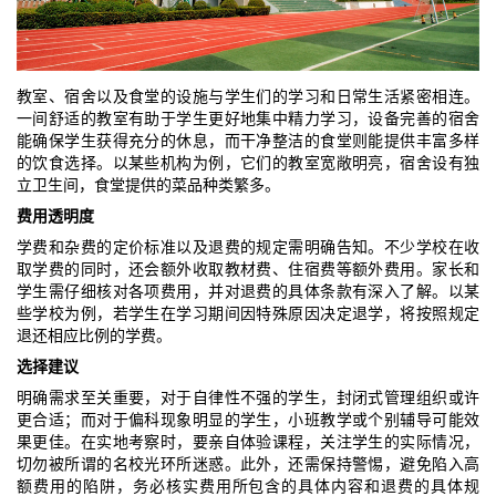
教室、宿舍以及食堂的设施与学生们的学习和日常生活紧密相连。
一间舒适的教室有助于学生更好地集中精力学习，设备完善的宿舍
能确保学生获得充分的休息，而干净整洁的食堂则能提供丰富多样
的饮食选择。以某些机构为例，它们的教室宽敞明亮，宿舍设有独
立卫生间，食堂提供的菜品种类繁多。
费用透明度
学费和杂费的定价标准以及退费的规定需明确告知。不少学校在收
取学费的同时，还会额外收取教材费、住宿费等额外费用。家长和
学生需仔细核对各项费用，并对退费的具体条款有深入了解。以某
些学校为例，若学生在学习期间因特殊原因决定退学，将按照规定
退还相应比例的学费。
选择建议
明确需求至关重要，对于自律性不强的学生，封闭式管理组织或许
更合适；而对于偏科现象明显的学生，小班教学或个别辅导可能效
果更佳。在实地考察时，要亲自体验课程，关注学生的实际情况，
切勿被所谓的名校光环所迷惑。此外，还需保持警惕，避免陷入高
额费用的陷阱，务必核实费用所包含的具体内容和退费的具体规