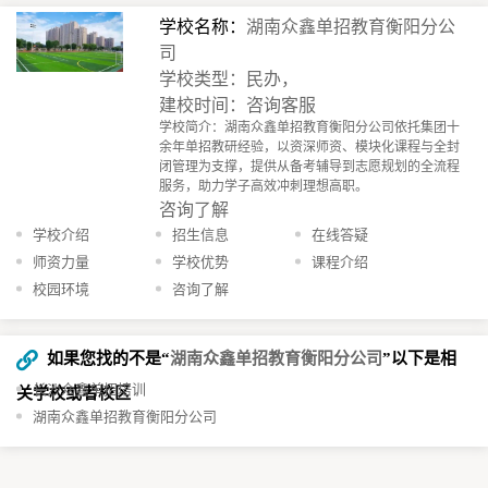
学校名称：
湖南众鑫单招教育衡阳分公
司
学校类型：民办，
建校时间：咨询客服
学校简介：湖南众鑫单招教育衡阳分公司依托集团十
余年单招教研经验，以资深师资、模块化课程与全封
闭管理为支撑，提供从备考辅导到志愿规划的全流程
服务，助力学子高效冲刺理想高职。​
咨询了解
学校介绍
招生信息
在线答疑
师资力量
学校优势
课程介绍
校园环境
咨询了解
如果您找的不是“
湖南众鑫单招教育衡阳分公司
”以下是相
长沙众鑫单招培训
关学校或者校区
湖南众鑫单招教育衡阳分公司