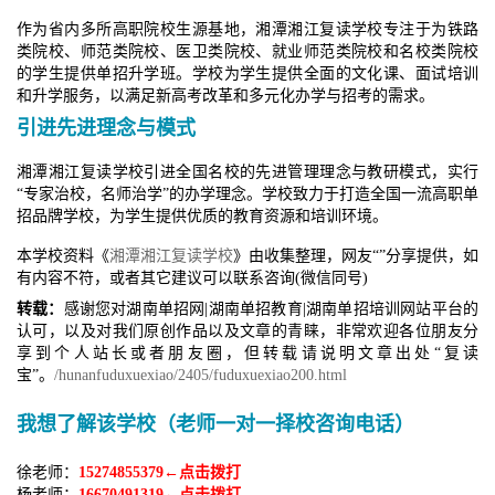
作为省内多所高职院校生源基地，湘潭湘江复读学校专注于为铁路
类院校、师范类院校、医卫类院校、就业师范类院校和名校类院校
的学生提供单招升学班。学校为学生提供全面的文化课、面试培训
和升学服务，以满足新高考改革和多元化办学与招考的需求。
引进先进理念与模式
湘潭湘江复读学校引进全国名校的先进管理理念与教研模式，实行
“专家治校，名师治学”的办学理念。学校致力于打造全国一流高职单
招品牌学校，为学生提供优质的教育资源和培训环境。
本学校资料《
湘潭湘江复读学校
》由
收集整理，网友“
”分享提供，如
有内容不符，或者其它建议可以联系咨询(微信同号)
转载：
感谢您对湖南单招网|湖南单招教育|湖南单招培训网站平台的
认可，以及对我们原创作品以及文章的青睐，非常欢迎各位朋友分
享到个人站长或者朋友圈，但转载请说明文章出处“复读
宝”。
/hunanfuduxuexiao/2405/fuduxuexiao200.html
我想了解该学校（老师一对一择校咨询电话）
徐老师：
15274855379←点击拨打
杨老师：
16670491319←点击拨打