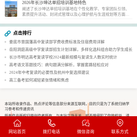
2026年长沙坤达单招培训基地特色​
阐述了长沙坤达单招培训基地在个性化教学、专家团队引领、
素质提升活动、封闭式管理以及心理护航与生涯规划等方面的
特色。​...
点击排行
娄底市曾国藩高中复读部学费收费标准及住宿费用详解
岳阳洞庭高级中学复读部招生计划详解，多样化选科组合助力学生成长
长沙市明达高考复读学校2024最新规模与复读生人数实时统计
高考语文答题技巧：病句题满分解析，掌握套路轻松应对
2024年中考复读的必要性及杭州中复选择建议
高三备考如何减轻紧张情绪和焦虑
本站所收录作品、热点评论等信息部分来源互联网，目的只是为了系统归纳学
习参考和传递资讯
所有作品版权归原创作者所有，与本站立场无关，如不慎侵犯了你的权益，请
联系我们50455704
告知，我们将做删除处理！
Copyright © 2022-2032
复读招生网
https://www.hunangaozhi.com All rights
网站首页
拨打电话
微信咨询
联系方式
reserved.
湘ICP备2023024909号-1